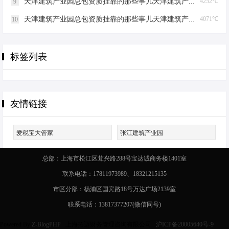
天津建筑产业园总包资质挂靠的那些事儿天津建筑产业园总包资质挂靠
4252℃
9
天津建筑产业园总包资质挂靠的那些事儿天津建筑产业园总包资质挂靠
4071℃
10
标签列表
友情链接
爱税宝大管家
张江建筑产业园
总部：上海市松江区茸兴路288号宝达诚商务楼1401室
联系电话：17811973989、18321215135
市区分部：杨浦区国宾路18号万达广场2139室
联系电话：13817377207(微信同号)
Powered By
Z-BlogPHP
上海拓迈财务管理咨询有限公司
沪ICP备20005640号-9