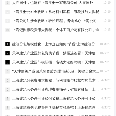
人在国外，也能在上海注册一家电商公司-人在国外，也能在上海注册一家电商公司
10-16
7
上海注册公司全攻略：从材料到流程，节税技巧大揭秘-上海注册公司需要的材料及流程
10-16
8
上海公司注册全攻略：轻松启程，省钱省心-上海公司注册需要哪些材料
10-16
9
上海记账报税费用大揭秘：个体工商户与有限公司，谁更省钱？-上海记账报税需要多少费用？
10-15
10
建筑分包纳税优化，上海企业如何“节税”上海建筑分包纳税优化
10380℃
1
天津建筑产业园总包资质节税，妙招连连看！天津建筑产业园总包资质节税优化
10259℃
2
天津建筑产业园节税新招，省钱大法好嗨哟！天津建筑产业园总包资质节税优化
10220℃
3
“天津建筑产业园总包资质办理”轻松get，关键步骤大揭秘！天津建筑产业园总包资质办理
10052℃
4
上海建筑分包费用大揭秘：节税攻略与股权布局艺术上海建筑分包有什么费用
4739℃
5
上海建筑劳务许可证办理费用揭秘，省钱有妙招！上海建筑劳务许可证办理费用是多少
4592℃
6
上海建筑劳务许可证如何节税上海建筑劳务许可证如何节税
4535℃
7
上海建筑总包免费办理？揭秘节税高招！上海建筑总包免费办理吗？
4335℃
8