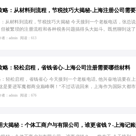
以委托国内的代理机构代为办理相关手续。 首先，您需要确定公
可以选择注册为“有限公司”或“个体工商户”。有限公司适合规模较
：从材料到流程，节税技巧大揭秘 今天接到一个老板电话，张总
，但被繁琐的注册流程和各种税务问题搞得头大如斗。既然聊到这了
业的小伙伴讲讲“上海注册公司需要的材料及流程”，再分享一些
作者：admin
阅读：613
注册公司需要哪些材料？ 1. 公司查名所需材料 股东身份证原件 股
只有部分银行可以使用） 确定公司经营范围 2. 工商身份确认所需
份证明文件 公司章程、股东会决议等 3. 办理营业执照所需材料 财
屋租赁合同或场地使用证明 公司其他基本资料 二、上海注册公…
攻略：轻松启程，省钱省心-上海公司注册需要哪些材料
：轻松启程，省钱省心 今天接到一个老板电话, 他兴奋地说要在
这是要进军魔都商业巅峰啊！”不过话说回来，上海作为国际大都
。但注册公司的材料和流程复杂吗？别急，这就为您一一解答。 
作者：admin
阅读：676
料？ 我们先来看看注册公司需要准备哪些材料。根据官方发布的
： 公司名称：确定公司的名称，并准备2-3个备选名称，以防重名
认缴制，但还是要确定一个数额作为注册资本。 经营范围：明确
后续的税务登记和发票开具。 法人代表及股东信息：包括身份证…