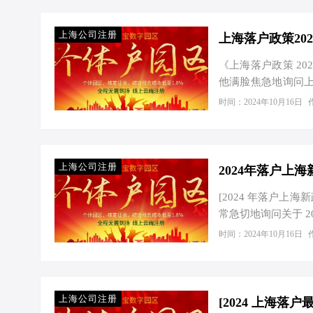
上海公司注册
《上海落户政策 2
他满脸焦急地询问
多创业者来说是一个
时间：2024年10月16日
上海作为中国的经
质的教育、医疗等
哪些条件才能落户上
事行为能力，且在
上海公司注册
人…
[2024 年落户
常急切地询问关于 
上海的不断发展，
时间：2024年10月16日
我们一起来探讨一下
校，无论是小学、
好的教育，为他们
列，这对于孩子的升
上海公司注册
[2024 上海落