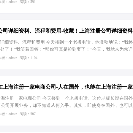
细解答。 上海人才引进落户政策一直备受关注，吸引了众多优秀
作者：admin
阅读：591
如何才能顺利办理上海人才引进落户呢？下面，我将为大家详细解析
单。 一、落户条件 具有本科及以上学历或中级及以上专业技术职
 周岁以下（特殊人才可适当放宽）； 在沪工作并缴纳社会保险和个人
材料 身份证、户口本； 学历证书、学位证书； 专业技术职务任职资
详细资料、流程和费用 今天接到一个老板电话，他激动地说：“我
处了！”我笑着回答：“那你可真是捡到宝了！”今天，我就来为您
那些事儿，让您轻松上手，省钱又省心。 一、选择公司类型 注册
作者：admin
阅读：1104
位——是做个“个体工商户”还是“有限公司”？这就像是选鞋子，
合小本经营，而有限公司则更适合规模化发展。不过，这里头有个节
经营范围 别小看这个步骤，它可是决定你能做啥生意的关键。比如
围里就得写上“餐饮服务”。当然，你也可以多写几项，为未来可
海注册一家电商公司 今天接到一个老板电话。这位老板长期在国
商公司开展业务，却不知道从何入手。其实，即使身在国外，也可以
的电商公司，而且还能实现节税优化。下面，我将为大家详细讲解
作者：admin
阅读：587
流程 国外的身份并不影响您在上海注册公司。根据《中华人民共
要年满18周岁且具有完全民事行为能力，就可以作为股东或法人