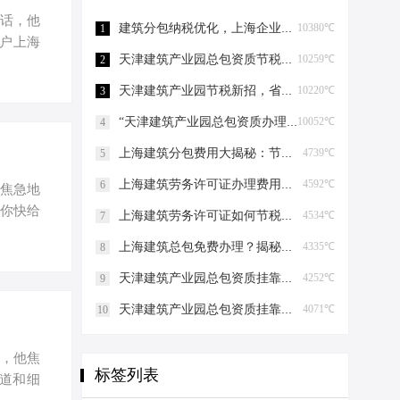
电话，他
建筑分包纳税优化，上海企业如何“节税”上海建筑分包纳税优化
10380℃
1
户上海
天津建筑产业园总包资质节税，妙招连连看！天津建筑产业园总包资质节税优化
10259℃
2
来。于
户上海的
天津建筑产业园节税新招，省钱大法好嗨哟！天津建筑产业园总包资质节税优化
10220℃
3
的高层次
“天津建筑产业园总包资质办理”轻松get，关键步骤大揭秘！天津建筑产业园总包资质办理
10052℃
4
历、职
且在上
上海建筑分包费用大揭秘：节税攻略与股权布局艺术上海建筑分包有什么费用
4739℃
5
上海建筑劳务许可证办理费用揭秘，省钱有妙招！上海建筑劳务许可证办理费用是多少
4592℃
6
脸焦急地
，你快给
上海建筑劳务许可证如何节税上海建筑劳务许可证如何节税
4534℃
7
 年延迟
上海建筑总包免费办理？揭秘节税高招！上海建筑总包免费办理吗？
4335℃
8
有变化
策那可
天津建筑产业园总包资质挂靠的那些事儿天津建筑产业园总包资质挂靠
4252℃
9
来举例，
天津建筑产业园总包资质挂靠的那些事儿天津建筑产业园总包资质挂靠
4071℃
10
话，他焦
标签列表
道和细