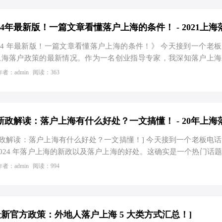
024 年最新版！一篇文章看懂落户上海的条件！》 今天接到一个老
上海落户政策的最新情况。作为一名创业指导专家，我深知落户上海
重要的目标，于是我决定为他详细解读 2024 年上海落户政策的
作者：admin
阅读：363
济中心，一直吸引着众多创业者和人才前来发展。落户上海不仅可以
公共资源，还能为个人和企业的发展带来更多的机会。那么，到底需
海呢？ 首先，我们来看看基本条件。申请人必须年满 18 周岁，具
上海有合法稳定的住所。此外，申请人还需要在上海连续缴纳社会保
上海新政解读：落户上海有什么好处？一文搞懂！] 今天接到一个老板电
2024 年落户上海的新政以及落户上海的好处。这确实是一个热门话
落户上海成为了许多人追求的目标。那么，落户上海到底有哪些好处
作者：admin
阅读：994
。 首先，落户上海可以享受上海的优质教育资源。上海拥有众多
中学还是大学，教育质量都非常高。落户上海的孩子可以就近入学，
的未来发展打下坚实的基础。据统计，上海的高考录取率一直位居
学来说是非常有利的。 其次，落户上海可以享受上海的医疗资源
户最新官方政策：外地人落户上海 5 大类方式汇总！]