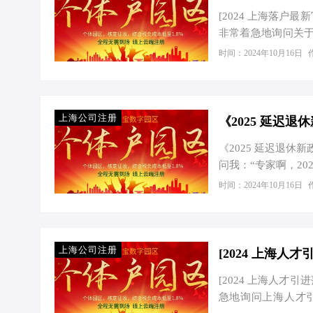
有一流…
[2024 上海落户
非常着急地询问关
对于很多外地人来
时间：2024年10月16日
是，我立刻开始为他
5 大类方式。 一
人才、专业技术人
称、工作经验等方
上海公司注册
《2025 延迟
海…
《2025 延迟退
问我：“专家啊，2
我说说该咋办啊？”
时间：2024年10月16日
退休新政，这意味
咯。不过别慌，咱
是相当有吸引力的，
这可是不少的利润呢。
上海公司注册
[2024 上海
[2024 上海人
急地询问上海人才