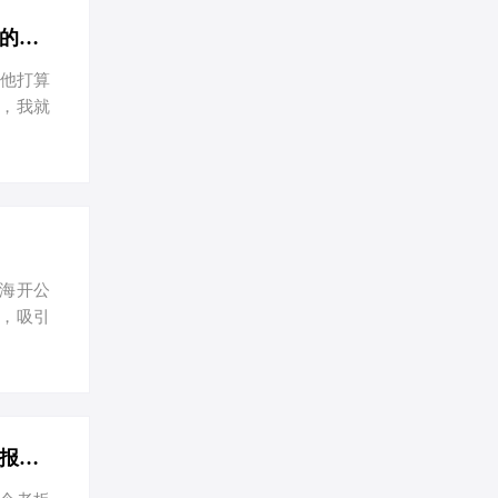
司类型。
大、计划
上海注册公司全攻略：从材料到流程，节税技巧大揭秘-上海注册公司需要的材料及流程
说他打算
，我就
实用的节
东用于出
材料 股
务负责人
上海开公
市，吸引
一、上海
信息，以
。 注册
公司的业
上海记账报税费用大揭秘：个体工商户与有限公司，谁更省钱？-上海记账报税需要多少费用？