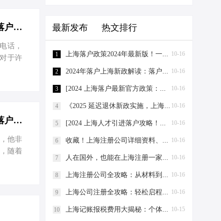
上海落户政策2024年最新版！一篇文章看懂落户上海的条件！ - 2021上海落户政策解读
最新发布
热文排行
板电话，
上海落户政策2024年最新版！一篇文章看懂落户上海的条件！ - 2021上海落户政策解读
10-16
1
对于许
最新版。
2024年落户上海新政解读：落户上海有什么好处？一文搞懂！ - 20年上海落户政策
10-16
2
享受优
[2024 上海落户最新官方政策：外地人落户上海 5 大类方式汇总！]
10-16
3
要满足
有完全民
《2025 延迟退休新政实施，上海落户政策全面解析！》
10-16
4
险和个
2024年落户上海新政解读：落户上海有什么好处？一文搞懂！ - 20年上海落户政策
[2024 上海人才引进落户攻略！落户全流程解析（附材料清单）]
10-16
5
话，他非
收藏！上海注册公司详细资料、流程和费用-收藏！上海注册公司详细资料、流程和费用
10-16
6
题，随着
人在国外，也能在上海注册一家电商公司-人在国外，也能在上海注册一家电商公司
10-16
7
呢？让
顶尖的学
上海注册公司全攻略：从材料到流程，节税技巧大揭秘-上海注册公司需要的材料及流程
10-16
8
接受更
上海公司注册全攻略：轻松启程，省钱省心-上海公司注册需要哪些材料
10-16
9
全国前
上海记账报税费用大揭秘：个体工商户与有限公司，谁更省钱？-上海记账报税需要多少费用？
10-15
。上海拥
10