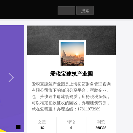
Search
爱税宝建筑产业园
爱税宝建筑产业园是上海拓迈财务管理咨询
有限公司旗下的知识分享平台，帮助企业、
包工头快速申请建筑资质，所得税税负低，
可以核定征收征收的园区，办理建筑劳务，
就在爱税宝！办理热线：17811973989
文章
评论
浏览
182
0
368308