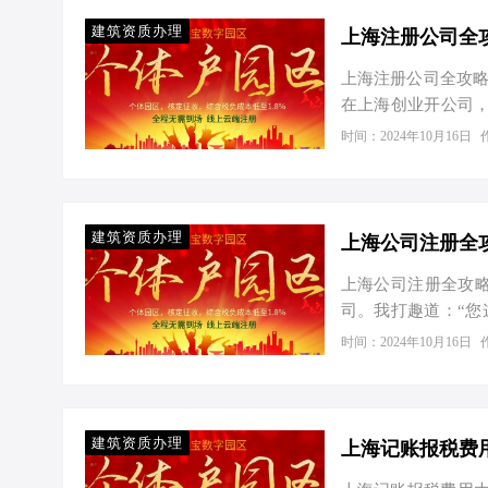
不方便亲自到场，可
对于电商行业来说，
建筑资质办理
长期发展的企业…
上海注册公司全攻略
在上海创业开公司
给各位打算在上海创
时间：2024年10月16日
税技巧。 一、上海
资的银行卡复印件（
东、法人和监事的身
的身份证复印件 房
建筑资质办理
上海公司注册全
上海公司注册全攻略
司。我打趣道：“您
着无数创业者的目光
时间：2024年10月16日
公司注册需要哪些材
下是一份详细的清单
资本：虽然现在实行
务范围，这会影响到
建筑资质办理