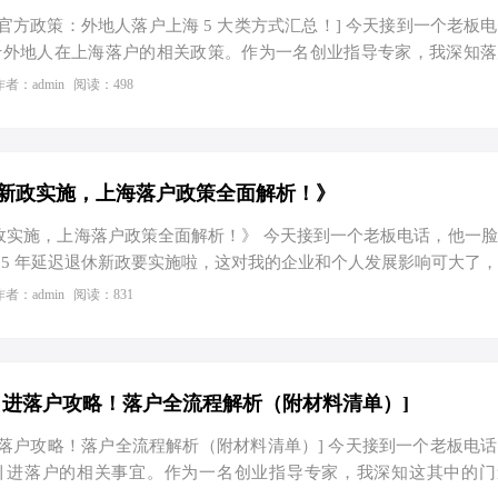
最新官方政策：外地人落户上海 5 大类方式汇总！] 今天接到一个老板
于外地人在上海落户的相关政策。作为一名创业指导专家，我深知落
说是一个重要的目标，不仅关系到个人的发展，也关系到家庭的未
作者：admin
阅读：498
整理 2024 上海落户最新官方政策，并详细地向他介绍了外地人落
、人才引进类 这是外地人落户上海最常见的方式之一。符合一定条件
才和管理人才可以通过人才引进的方式落户上海。具体条件包括学
面的要求。例如，具有硕士及以上学历，或具有中级及以上职称，
退休新政实施，上海落户政策全面解析！》
休新政实施，上海落户政策全面解析！》 今天接到一个老板电话，他一
025 年延迟退休新政要实施啦，这对我的企业和个人发展影响可大了
嘿呀，这可真是个热门话题呢，咱可得好好唠唠。 先来说说这 2025
作者：admin
阅读：831
着大家的工作年限可能要延长啦，那对于企业来说，人员成本可就
还有上海落户政策可以好好利用呢。上海作为国际化大都市，落户政
吸引了无数人才前往。 咱先聊聊财税方面哈。就拿净利润 500 万
如果是有限公司，那所得税得 25%，这就去掉了 125…
人才引进落户攻略！落户全流程解析（附材料清单）]
才引进落户攻略！落户全流程解析（附材料清单）] 今天接到一个老板电
引进落户的相关事宜。作为一名创业指导专家，我深知这其中的门