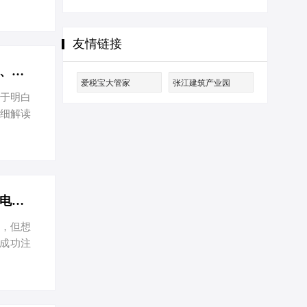
人才前来
落户全
务任职资
友情链接
所得税。
…
收藏！上海注册公司详细资料、流程和费用-收藏！上海注册公司详细资料、流程和费用
爱税宝大管家
张江建筑产业园
终于明白
详细解读
公司时，
得合脚才
税的小
，你想开
能的转型
人在国外，也能在上海注册一家电商公司-人在国外，也能在上海注册一家电商公司
外，但想
成功注
如何操
和国公司
。如果您