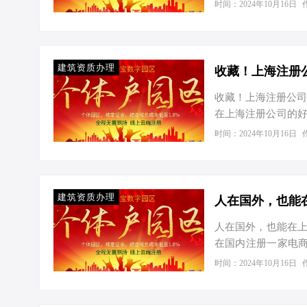
节，于是决定为他详
时间：2024年10月16日
落户。那么，到底
流程，并附上材料清
格； 年龄在 55
二、落户流程 准备
建筑资质办理
收藏！上海注册公司
在上海注册公司的好
一下上海注册公司的
时间：2024年10月16日
咱们得先给自己定个
行。个体工商户适
秘密哦！ 二、确定
家咖啡店，那经营范
建筑资质办理
留个…
人在国外，也能在上
在国内注册一家电
册并运营一家上海
时间：2024年10月16日
作。 一、工商注册
法》及相关规定，只