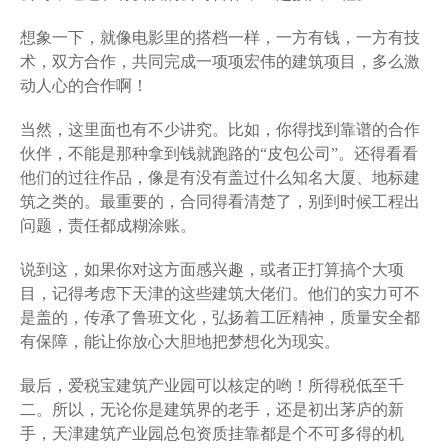
想象一下，就像电影里的搭档一样，一方有钱，一方有技
术，双方合作，共同完成一项项宏伟的建筑项目，多么激
动人心的合作啊！
当然，这里面也有不少讲究。比如，你得找到靠谱的合作
伙伴，不能是那种拿到钱就跑路的“皮包公司”。还得看看
他们的过往作品，像是有没有盖过什么知名大厦、地标建
筑之类的。最重要的，合同得看清楚了，别到时候工程出
问题，责任都成糊涂账。
说到这，如果你对这方面感兴趣，或者正打算搞个大项
目，记得考虑下天津的这些建筑大佬们。他们的实力可不
是盖的，传承了鲁班文化，弘扬着工匠精神，质量安全都
有保障，能让你放心大胆地把梦想化为现实。
最后，爱税宝建筑产业园可以核定的哟！所得税低至千
二。所以，无论你是建筑界的老手，还是初出茅庐的新
手，天津建筑产业园总包资质挂靠都是个不可多得的机