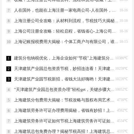
人在国外，也能在上海注册一家电商公司-人在国外，也能在上海注册一家电商公司
10-16
7
上海注册公司全攻略：从材料到流程，节税技巧大揭秘-上海注册公司需要的材料及流程
10-16
8
上海公司注册全攻略：轻松启程，省钱省心-上海公司注册需要哪些材料
10-16
9
上海记账报税费用大揭秘：个体工商户与有限公司，谁更省钱？-上海记账报税需要多少费用？
10-15
10
建筑分包纳税优化，上海企业如何“节税”上海建筑分包纳税优化
10380℃
1
天津建筑产业园总包资质节税，妙招连连看！天津建筑产业园总包资质节税优化
10259℃
2
天津建筑产业园节税新招，省钱大法好嗨哟！天津建筑产业园总包资质节税优化
10220℃
3
“天津建筑产业园总包资质办理”轻松get，关键步骤大揭秘！天津建筑产业园总包资质办理
10052℃
4
上海建筑分包费用大揭秘：节税攻略与股权布局艺术上海建筑分包有什么费用
4739℃
5
上海建筑劳务许可证办理费用揭秘，省钱有妙招！上海建筑劳务许可证办理费用是多少
4592℃
6
上海建筑劳务许可证如何节税上海建筑劳务许可证如何节税
4534℃
7
上海建筑总包免费办理？揭秘节税高招！上海建筑总包免费办理吗？
4335℃
8